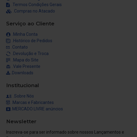
RENDA EXTRA, para sua academia. Muitos alunos compram
. .Termos Condições Gerais
para treinos em casa, inclusive com familiares.
. .Compras no Atacado
Serviço ao Cliente
NÃO É Á TOA QUE ESTE É O BASTÃO PREFERIDO DAS
ACADEMIAS DE ARTES MARCIAIS
. .Minha Conta
. .Histórico de Pedidos
. .Contato
PERGUNTAS FREQUENTES:
. .Devolução e Troca
- A espuma que reveste o cano tem emenda?
. .Mapa do Site
. .Vale Presente
Resp.: Sim, são duas partes de 30 cm cada, possibilita a troca
..Downloads
apenas da espuma danificada.
Institucional
- Esse bastão pode ser usado para bater em sacos de
. .Sobre Nós
pancadas?
. .Marcas e Fabricantes
..MERCADO LIVRE anúncios
Resp.: Sim, é adequado para isso.
Newsletter
- Se bater com força em outra pessoa, ela irá sofrer ferimento?
Inscreva-se para ser informado sobre nossos Lançamentos e
Resp.: Sim, a proteção é para evitar ferimentos durante o