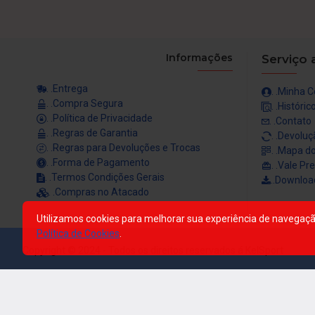
Informações
Serviço 
. .Entrega
. .Minha 
. .Compra Segura
. .Históri
. .Política de Privacidade
. .Contato
. .Regras de Garantia
. .Devolu
. .Regras para Devoluções e Trocas
. .Mapa do
. .Forma de Pagamento
. .Vale Pr
. .Termos Condições Gerais
..Downloa
. .Compras no Atacado
Utilizamos cookies para melhorar sua experiência de navegação
Política de Cookies
.
Copyright © 2024 - Todos os direitos reservados á KelSport