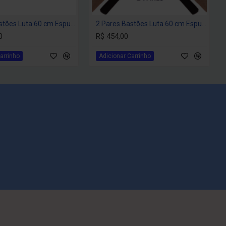
cidentes graves entre alunos, evitando possíveis Ações Judicias
6 Pares Bastões Luta 60 cm Espumado – COLORIDO – PVC – Tanbó
2 Pares Bastões Luta 60 cm Espumado – PRETO – PVC – Tanbó
RROR DOS GESTORES, para sua Academia.
0
R$ 454,00
, e conquistaram uma FONTE DE RENDA EXTRA, para sua
pram para treinos em casa, inclusive com familiares.
arrinho
Adicionar Carrinho
 O BASTÃO PREFERIDO DAS ACADEMIAS DE ARTES
:
ano tem emenda?
de 30 cm cada, possibilita a troca apenas da espuma danificada.
do para bater em sacos de pancadas?
 isso.
a pessoa, ela irá sofrer ferimento?
a evitar ferimentos durante o treinamento, mas se a intenção for
a do golpe for alta, poderá causar ferimentos sim. Trata-se de
sólido.
o com PVC rígido e preenchido, que aumenta muito a sua
 inquebrável.
mento do bastão?