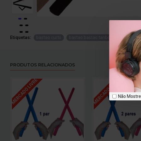
Etiquetas:
bastao curto
bastao bastao tanbo
bastao luta
PRODUTOS RELACIONADOS
MERCADO LIVRE
MERCADO LIVRE
Não Mostr