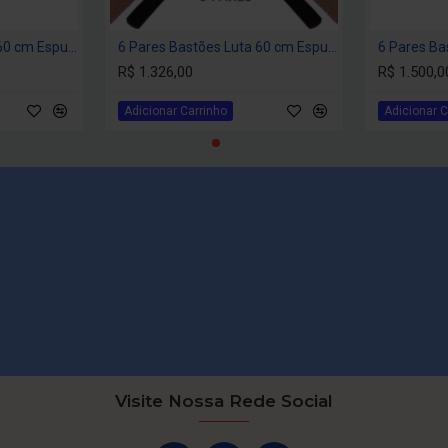
matricularam seus filhos;
2. Diminuíram os riscos de a
2 Pares Bastões Luta 60 cm Espumado – COLORIDO – PVC – Tanbó
6 Pares Bastões Luta 60 cm Espumado – PRETO – PVC – Tanbó
por Responsabilidade, TE
R$ 1.326,00
R$ 1.500,0
3. Revenderam, aos alunos
academia. Muitos alunos com
Adicionar Carrinho
Adicionar C
NÃO É Á TOA QUE ESTE É
MARCIAIS
PERGUNTAS FREQUENTES
- A espuma que reveste o c
Resp.: Sim, são duas partes 
- Esse bastão pode ser usa
Resp.: Sim, é adequado para
- Se bater com força em outr
Resp.: Sim, a proteção é par
machucar o oponente e a forç
um tubo de PVC resistente e 
- Este bastão é inquebrável?
Resp.: NÃO, ele é construíd
Visite Nossa Rede Social
resistência, mas não o torna
- Consigo diminuir o compri