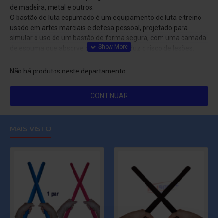
de madeira, metal e outros.
O bastão de luta espumado é um equipamento de luta e treino
usado em artes marciais e defesa pessoal, projetado para
simular o uso de um bastão de forma segura, com uma camada
de espuma que absorve o impacto e reduz o risco de lesões.
Ele é usado para praticar técnicas de combate, sparrings, golpes
Não há produtos neste departamento
e defesa pessoal, sem o perigo associado ao uso de um bastão
de madeira, metal e outros.
CONTINUAR
MAIS VISTO