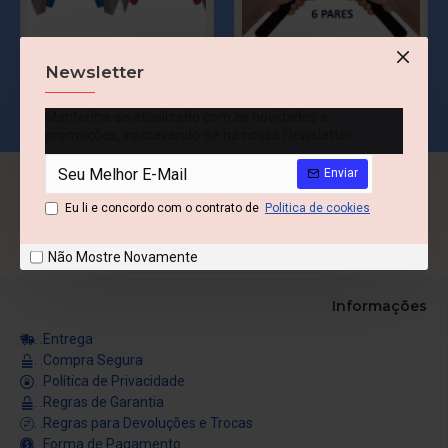
1 Par Bastão Luta 60 cm Espumado – COLORIDO – PVC – Tanbó
6 Pares Bastões Luta 60 cm Espumado – PRETO – PVC – Tanbó
Newsletter
R$ 256,00
R$ 1.326,00
Mantenha-se atualizado com as novidades e
promoções, inscrevendo-se na nossa Newsletter
Enviar
Visite Nossa Rede Social
Eu li e concordo com o contrato de
Politica de cookies
Não Mostre Novamente
Informações
. .Entrega
. .Compra Segura
. .Política de Privacidade
. .Regras de Garantia
. .Regras para Devoluções e Trocas
. .Forma de Pagamento