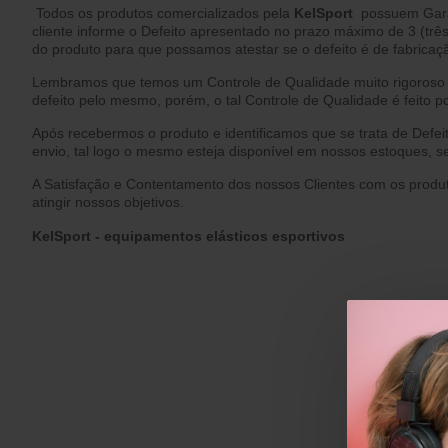
Todos os produtos comercializados pela
Kel
Sport
possuem Garant
cliente informe o Defeito apresentado no prazo máximo de 3 (três
do produto para que possamos atestar se o defeito é de fabrica
Lembramos que temos um Controle de Qualidade muito rigoroso d
defeito pelo mesmo, porém, o tal Controle de Qualidade é feito 
Após recebermos o produto e identificamos que se trata de Defeit
envio, tal logo o mesmo esteja disponível em nossos estoques, s
A Satisfação e Contentamento dos nossos Clientes com os produt
atingir nossos objetivos.
Kel
Sport
- equipamentos elásticos esportivos