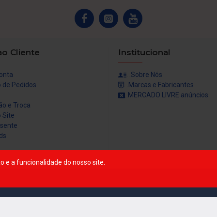
ao Cliente
Institucional
Conta
. .Sobre Nós
co de Pedidos
. .Marcas e Fabricantes
..MERCADO LIVRE anúncios
ção e Troca
 Site
esente
ds
 e a funcionalidade do nosso site.