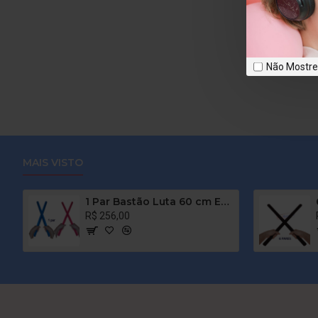
Não Mostr
MAIS VISTO
1 Par Bastão Luta 60 cm Espumado – COLORIDO – PVC – Tanbó
R$ 256,00