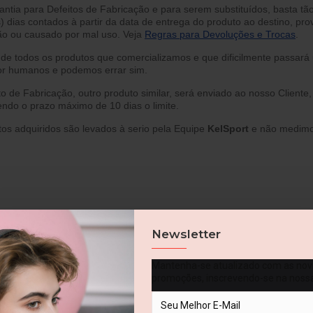
ia para Defeitos de Fabricação e para serem substituídos, basta tã
) dias contados à partir da data de entrega do produto ao destino, pro
ção ou causado por mal uso. Veja
Regras para Devoluções e Trocas
.
e todos os produtos que comercializamos e que dificilmente passar
por humanos e podemos errar sim.
o de Fabricação, outro produto similar, será enviado ao nosso Cliente
endo o prazo máximo de 10 dias o limite.
os adquiridos são levados à serio pela Equipe
Kel
Sport
e não medimo
Newsletter
Mantenha-se atualizado com as nov
promoções, inscrevendo-se na noss