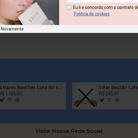
Eu li e concordo com o contrato d
Politica de cookies
e Novamente
6 Pares Bastões Luta 60 cm Espumado – PRETO – PVC – Tanbó
R$ 1.326,00
R$ 230,00
Visite Nossa Rede Social