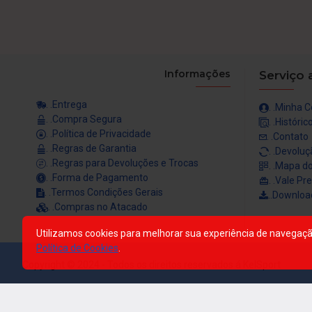
Informações
Serviço 
. .Entrega
. .Minha 
. .Compra Segura
. .Históri
. .Política de Privacidade
. .Contato
. .Regras de Garantia
. .Devolu
. .Regras para Devoluções e Trocas
. .Mapa do
. .Forma de Pagamento
. .Vale Pr
. .Termos Condições Gerais
..Downloa
. .Compras no Atacado
Utilizamos cookies para melhorar sua experiência de navegação
Política de Cookies
.
Copyright © 2024 - Todos os direitos reservados á KelSport