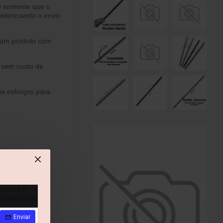
o somente que o
videnciando o envio
á um produto com
, sem custo de
s esforços para
idades e
a Newsletter
Enviar