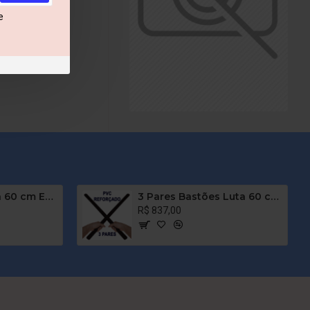
e
1 Par Bastão Luta 60 cm Espumado – PRETO – PVC – Tanbó
3 Pares Bastões Luta 60 cm Espumado PRETO - PVC REFORÇADO - Tanbó - Filipino
R$ 837,00