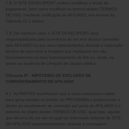
7.8. O SITE DA KELSPORT poderá modificar o modo de
pagamento, bem como modificar os termos destes TERMOS
DE USO, mediante notificação ao AFILIADO, nos termos da
Cláusula 12.1 abaixo.
7.9. Em nenhum caso, o SITE DA KELSPORT será
responsabilizada pela ocorrência de um erro técnico cometido
pelo AFILIADO ou por seus representantes durante a realização
técnica de seus
links
e imagens que impliquem em não
funcionamento ou mau funcionamento do
link
ou, ainda, na
perda ou ausência de cômputo de cliques válidos.
Cláusula 8ª - HIPÓTESES DE EXCLUSÃO DE
COMISSIONAMENTO DO AFILIADO
8.1. As PARTES reconhecem que o único mecanismo válido
para gerar vendas no âmbito do PROGRAMA e proporcionar o
direito ao recebimento de comissão por parte do AFILIADO é o
previsto no objeto destes TERMOS DE USO, qual seja, aquele
que decorra de um ato no qual um internauta visitante do SITE
DO AFILIADO espontaneamente observe a mensagem