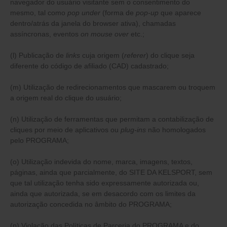
navegador do usuário visitante sem o consentimento do
mesmo, tal como
pop under
(forma de
pop-up
que aparece
dentro/atrás da janela do browser ativa), chamadas
assíncronas, eventos
on mouse over
etc.;
(l) Publicação de
links
cuja origem (
referer
) do clique seja
diferente do código de afiliado (CAD) cadastrado;
(m) Utilização de redirecionamentos que mascarem ou troquem
a origem real do clique do usuário;
(n) Utilização de ferramentas que permitam a contabilização de
cliques por meio de aplicativos ou
plug-ins
não homologados
pelo PROGRAMA;
(o) Utilização indevida do nome, marca, imagens, textos,
páginas, ainda que parcialmente, do SITE DA KELSPORT, sem
que tal utilização tenha sido expressamente autorizada ou,
ainda que autorizada, se em desacordo com os limites da
autorização concedida no âmbito do PROGRAMA;
(p) Violação das Políticas de Parceria do PROGRAMA e do