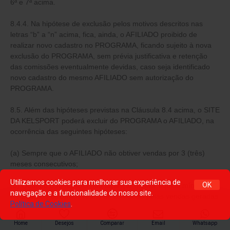
6ª e 7ª acima.
8.4.4. Na hipótese de exclusão pelos motivos descritos nas
letras “b” a “n” acima, fica, ainda, o AFILIADO proibido de
realizar novo cadastro no PROGRAMA, ficando sujeito à nova
exclusão do PROGRAMA, sem prévia justificativa e retenção
das comissões eventualmente devidas, caso seja identificado
novo cadastro do mesmo AFILIADO sem autorização do
PROGRAMA.
8.5. Além das hipóteses previstas na Cláusula 8.4 acima, o SITE
DA KELSPORT poderá excluir do PROGRAMA o AFILIADO, na
ocorrência das seguintes hipóteses:
(a) Sempre que o AFILIADO não obtiver vendas por 3 (três)
meses consecutivos;
Utilizamos cookies para melhorar sua experiência de
OK
(b) Quando o AFILIADO não alcançar o valor líquido mínimo de
navegação e a funcionalidade do nosso site.
R$ 200,00 ( duzentos reais) de comissão pelas vendas geradas
Política de Cookies
.
a partir do
link
do SITE DO AFILIADO, no período de 6 (seis)
meses consecutivos;
Home
Desejos
Comparar
Email
Whatsapp