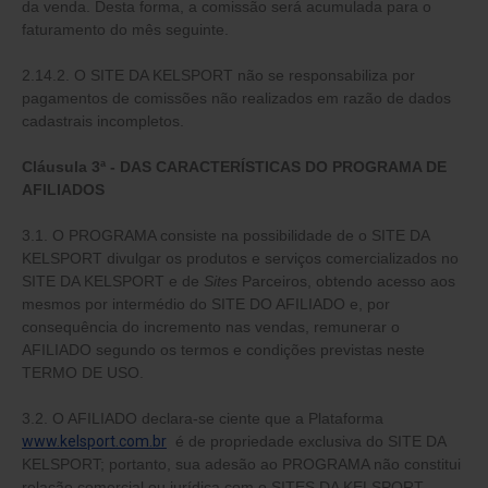
da venda. Desta forma, a comissão será acumulada para o
faturamento do mês seguinte.
2.14.2. O SITE DA KELSPORT não se responsabiliza por
pagamentos de comissões não realizados em razão de dados
cadastrais incompletos.
Cláusula 3ª - DAS CARACTERÍSTICAS DO PROGRAMA DE
AFILIADOS
3.1. O PROGRAMA consiste na possibilidade de o SITE DA
KELSPORT divulgar os produtos e serviços comercializados no
SITE DA KELSPORT e de
Sites
Parceiros, obtendo acesso aos
mesmos por intermédio do SITE DO AFILIADO e, por
consequência do incremento nas vendas, remunerar o
AFILIADO segundo os termos e condições previstas neste
TERMO DE USO.
3.2. O AFILIADO declara-se ciente que a Plataforma
www.kelsport.com.br
é de propriedade exclusiva do SITE DA
KELSPORT; portanto, sua adesão ao PROGRAMA não constitui
relação comercial ou jurídica com o SITES DA KELSPORT,