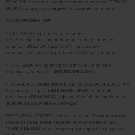
PROGRAMA integram e complementam os presentes TERMOS
DE USO, no que não divergirem do presente instrumento.
CONSIDERANDO QUE:
I. A KELSPORT é proprietária do domínio
de
Internet
kelsport.com.br, doravante denominados, em
conjunto, “
SITES DA KELSPORT
”, nos quais são
comercializados diversos produtos em diversas categorias;
II. O AFILIADO é o legítimo proprietário de um ou mais
domínios na
Internet
(o “
SITE DO AFILIADO
”);
III. O AFILIADO deseja disponibilizar, no SITE DO AFILIADO, um
banner e/ou link para o
SITE DA KELSPORT
e, portanto,
participar do
PROGRAMA
, cujo conteúdo foi antecipadamente
submetido à sua análise e aprovação;
RESOLVEM as PARTES celebrar o presente
Termo de uso do
Programa de Afiliados KelSport
, doravante denominado
“
TERMO DE USO
”, que se regerá pelas seguintes cláusulas e
condições: