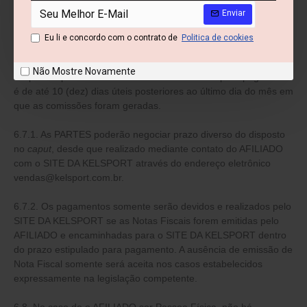
6.6.2. O AFILIADO é responsável pela observância da comissão
Enviar
devida através do Relatório de Pagamento disponível no
PROGRAMA.
Eu li e concordo com o contrato de
Politica de cookies
6.7. No caso de o AFILIADO ser Pessoa Jurídica, o prazo
Não Mostre Novamente
estipulado para recebimento das Notas Fiscais para pagamento
é de até 10 (dez) dias úteis posteriores ao último dia do mês em
que as comissões foram geradas.
6.7.1. As PARTES poderão negociar prazo diverso do disposto
no
caput
, desde que realizado mediante contato do AFILIADO
com o SITE DA KELSPORT através do endereço eletrônico
vendas@kelsport.com.br.
6.7.2. Os pagamentos somente serão devidos e realizados pelo
SITE DA KELSPORT se as Notas Fiscais forem emitidas pelo
AFILIADO e encaminhadas para o SITE DA KELSPORT dentro
do prazo estipulado para pagamento. A ausência de emissão de
Nota Fiscal somente será aceita nos casos estabelecidos
expressamente na legislação competente.