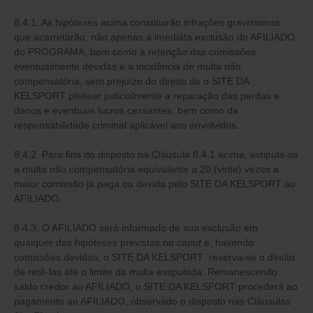
8.4.1. As hipóteses acima constituirão infrações gravíssimas
que acarretarão, não apenas a imediata exclusão do AFILIADO
do PROGRAMA, bem como a retenção das comissões
eventualmente devidas e a incidência de multa não
compensatória, sem prejuízo do direito de o SITE DA
KELSPORT pleitear judicialmente a reparação das perdas e
danos e eventuais lucros cessantes, bem como da
responsabilidade criminal aplicável aos envolvidos.
8.4.2. Para fins do disposto na Cláusula 8.4.1 acima, estipula-se
a multa não compensatória equivalente a 20 (vinte) vezes a
maior comissão já paga ou devida pelo SITE DA KELSPORT ao
AFILIADO.
8.4.3. O AFILIADO será informado de sua exclusão em
qualquer das hipóteses previstas no
caput
e, havendo
comissões devidas, o SITE DA KELSPORT reserva-se o direito
de retê-las até o limite da multa estipulada. Remanescendo
saldo credor ao AFILIADO, o SITE DA KELSPORT procederá ao
pagamento ao AFILIADO, observado o disposto nas Cláusulas