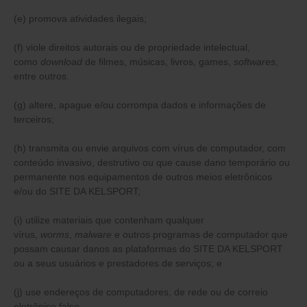
(e) promova atividades ilegais;
(f) viole direitos autorais ou de propriedade intelectual,
como
download
de filmes, músicas, livros, games,
softwares
,
entre outros.
(g) altere, apague e/ou corrompa dados e informações de
terceiros;
(h) transmita ou envie arquivos com vírus de computador, com
conteúdo invasivo, destrutivo ou que cause dano temporário ou
permanente nos equipamentos de outros meios eletrônicos
e/ou do SITE DA KELSPORT;
(i) utilize materiais que contenham qualquer
vírus,
worms
,
malware
e outros programas de computador que
possam causar danos as plataformas do SITE DA KELSPORT
ou a seus usuários e prestadores de serviços; e
(j) use endereços de computadores, de rede ou de correio
eletrônico falso.