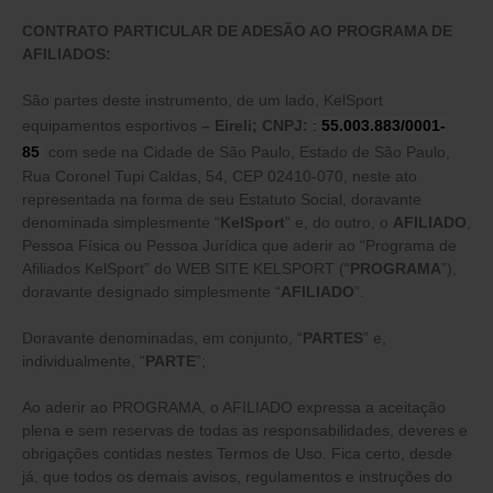
CONTRATO PARTICULAR DE ADESÃO AO PROGRAMA DE
AFILIADOS:
São partes deste instrumento, de um lado, KelSport
equipamentos esportivos
– Eireli; CNPJ:
:
55.003.883/0001-
85
com sede na Cidade de São Paulo, Estado de São Paulo,
Rua Coronel Tupi Caldas, 54, CEP 02410-070, neste ato
representada na forma de seu Estatuto Social, doravante
denominada simplesmente “
KelSport
” e, do outro, o
AFILIADO
,
Pessoa Física ou Pessoa Jurídica que aderir ao “Programa de
Afiliados KelSport” do WEB SITE KELSPORT (“
PROGRAMA
”),
doravante designado simplesmente “
AFILIADO
”.
Doravante denominadas, em conjunto, “
PARTES
” e,
individualmente, “
PARTE
”;
Ao aderir ao PROGRAMA, o AFILIADO expressa a aceitação
plena e sem reservas de todas as responsabilidades, deveres e
obrigações contidas nestes Termos de Uso. Fica certo, desde
já, que todos os demais avisos, regulamentos e instruções do