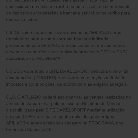
6.8. No caso de o AFILIADO ser Pessoa Física, não há
necessidade de envio de recibo ou nota fiscal, e o comprovante
de depósito ou transferência bancária servirá como recibo para
todos os efeitos.
6.9. Os valores das comissões devidas ao AFILIADO serão
transferidos para a conta corrente bancária indicada
previamente pelo AFILIADO em seu cadastro, em seu nome,
devendo a conferência ser realizada através do CPF ou CNPJ
cadastrado no PROGRAMA.
6.9.1 Do valor total, o SITE DA KELSPORT deduzirá o valor da
taxa bancária (DOC/TED) e realizará as retenções a título de
impostos e contribuições, de acordo com as exigências legais.
6.10. O AFILIADO poderá acompanhar as vendas realizadas no
âmbito desta parceria, pelo acesso ao Relatório de Vendas
disponibilizado pelo SITE DA KELSPORT mediante utilização
do
login
(CPF ou e-mail) e senha definidos pelo próprio
AFILIADO quando aceito seu cadastro no PROGRAMA, nos
termos da Cláusula 2.6.